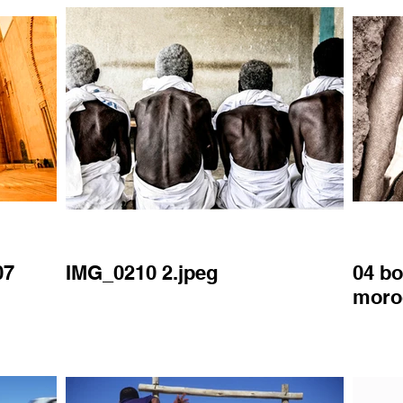
07
IMG_0210 2.jpeg
04 bo
moro