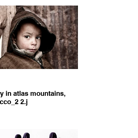
y in atlas mountains,
cco_2 2.j