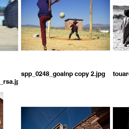
spp_0248_goalnp copy 2.jpg
touar
_rsa.jpg